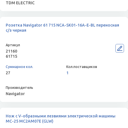
TDM ELECTRIC
Розетка Navigator 61 715 NCA-SK01-16A-E-BL переносная
с/з черная
21160
61715
27
1
Navigator
Нож с V-образными лезвиями электрической машины
МС-25 MC2AM07E (GLW)