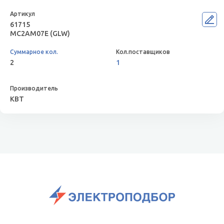
61715
MC2AM07E (GLW)
2
1
КВТ