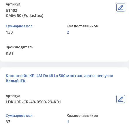
61402
СММ 50 (Fortisflex)
150
2
КВТ
Кронштейн КР-4М D=48 L=500 монтаж. лента рег. угол
белый IEK
LDKU0D-CR-48-0500-23-K01
37
1