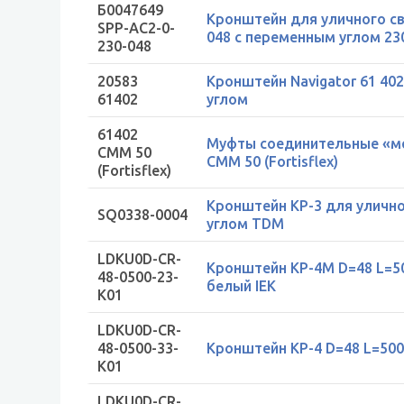
Б0047649
Кронштейн для уличного св
SPP-AC2-0-
048 с переменным углом 2
230-048
20583
Кронштейн Navigator 61 40
61402
углом
61402
Муфты соединительные «ме
СММ 50
СММ 50 (Fortisflex)
(Fortisflex)
Кронштейн КР-3 для уличн
SQ0338-0004
углом TDM
LDKU0D-CR-
Кронштейн КР-4М D=48 L=50
48-0500-23-
белый IEK
K01
LDKU0D-CR-
48-0500-33-
Кронштейн КР-4 D=48 L=500 
K01
LDKU0D-CR-