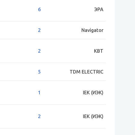
6
ЭРА
2
Navigator
2
КВТ
5
TDM ELECTRIC
1
IEK (ИЭК)
2
IEK (ИЭК)