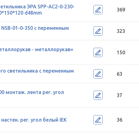
етильника ЭРА SPP-AC2-0-230-
369
30*150*120 d48mm
2 NSB-01-0-350 с переменным
323
таллорукав - металлорукав»
150
ого светильника с переменным
63
0 монтаж. лента рег. угол
37
настен. рег. угол белый IEK
36