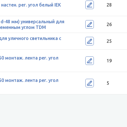
настен. рег. угол белый IEK
28
 d-48 мм) универсальный для
26
еременным углом TDM
для уличного светильника с
25
0 монтаж. лента рег. угол
19
0 монтаж. лента рег. угол
5