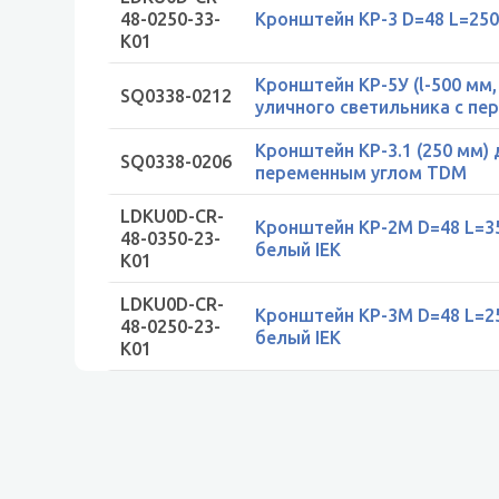
48-0250-33-
Кронштейн КР-3 D=48 L=250 
K01
Кронштейн КР-5У (l-500 мм,
SQ0338-0212
уличного светильника с п
Кронштейн КР-3.1 (250 мм) 
SQ0338-0206
переменным углом TDM
LDKU0D-CR-
Кронштейн КР-2М D=48 L=35
48-0350-23-
белый IEK
K01
LDKU0D-CR-
Кронштейн КР-3М D=48 L=25
48-0250-23-
белый IEK
K01