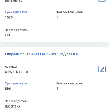
plc-swb-10
1526
3
EKF
Спираль монтажная СМ-12-09 10м/упак IEK
USWB-D12-10
896
5
IEK (ИЭК)