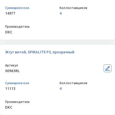
14977
4
DKC
Жгут витой, SPIRALITE P3, прозрачный
00963RL
11113
4
DKC