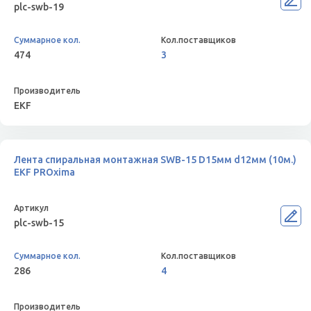
plc-swb-19
474
3
EKF
Лента спиральная монтажная SWB-15 D15мм d12мм (10м.)
EKF PROxima
plc-swb-15
286
4