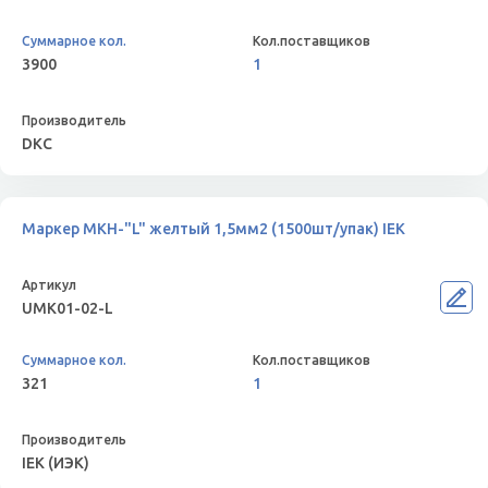
3900
1
DKC
Маркер МКН-"L" желтый 1,5мм2 (1500шт/упак) IEK
UMK01-02-L
321
1
IEK (ИЭК)