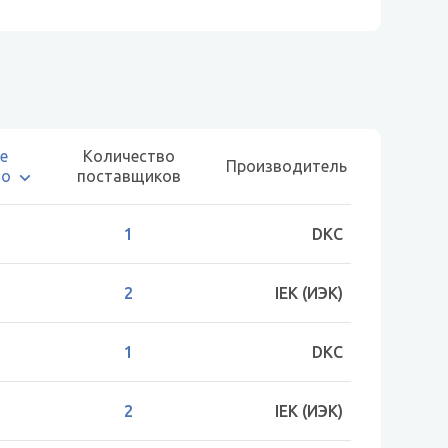
е
Количество
Производитель
во
поставщиков
1
DKC
2
IEK (ИЭК)
1
DKC
2
IEK (ИЭК)