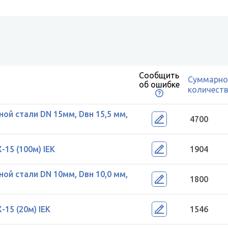
Сообщить
Суммарно
об ошибке
количест
ой стали DN 15мм, Dвн 15,5 мм,
4700
15 (100м) IEK
1904
ой стали DN 10мм, Dвн 10,0 мм,
1800
15 (20м) IEK
1546