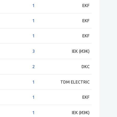
1
EKF
1
EKF
1
EKF
3
IEK (ИЭК)
2
DKC
1
TDM ELECTRIC
1
EKF
1
IEK (ИЭК)