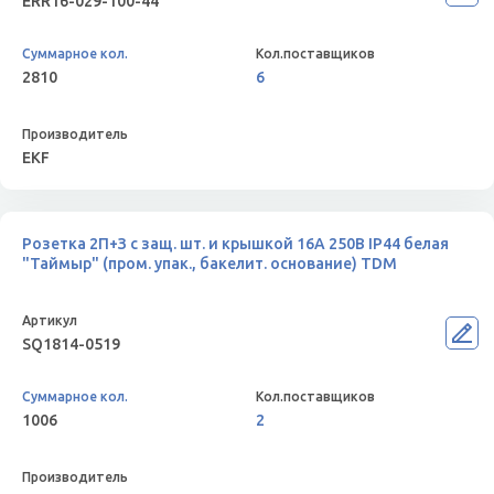
ERR16-029-100-44
2810
6
EKF
Розетка 2П+З с защ. шт. и крышкой 16А 250В IP44 белая
"Таймыр" (пром. упак., бакелит. основание) TDM
SQ1814-0519
1006
2