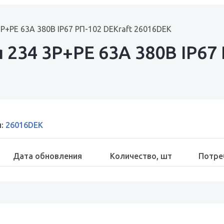
3Р+РЕ 63А 380В IP67 РП-102 DEKraft 26016DEK
 234 3Р+РЕ 63А 380В IP67 
ы:
26016DEK
Дата обновления
Количество, шт
Потре