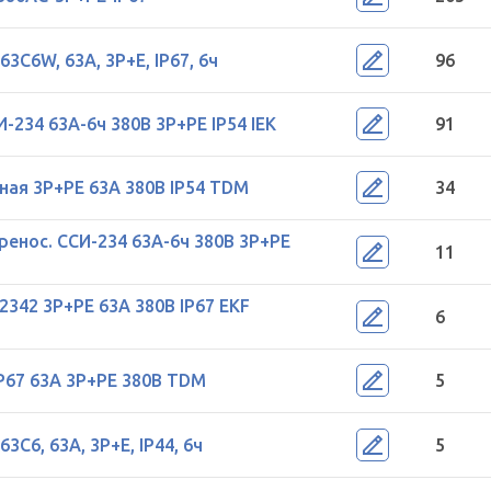
3C6W, 63А, 3P+E, IP67, 6ч
96
-234 63А-6ч 380В 3P+PE IP54 IEK
91
ная 3Р+РЕ 63А 380В IP54 TDM
34
енос. ССИ-234 63А-6ч 380В 3P+PE
11
2342 3Р+РЕ 63А 380В IP67 EKF
6
P67 63А 3Р+РЕ 380В TDM
5
3C6, 63А, 3P+E, IP44, 6ч
5