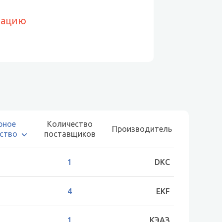
рацию
рное
Количество
Производитель
ство
поставщиков
1
DKC
4
EKF
1
КЭАЗ