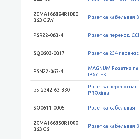
2CMA166894R1000
Розетка кабельная 36
363 C6W
PSR22-063-4
Розетка перенос. ССИ
SQ0603-0017
Розетка 234 перенос
MAGNUM Розетка пер
PSN22-063-4
IP67 IEK
Розетка переносная 
ps-2342-63-380
PROxima
SQ0611-0005
Розетка кабельная I
2CMA166850R1000
Розетка кабельная 36
363 C6