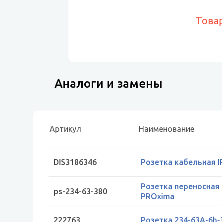
Това
Аналоги и замены
Артикул
Наименование
DIS3186346
Розетка кабельная I
Розетка переносная 
ps-234-63-380
PROxima
222763
Розетка 234-63А-6h-