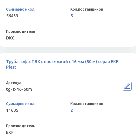
56433
5
DKC
Труба гофр. ПВХ с протяжкой d16 мм (50 м) серая EKF-
Plast
tg-z-16-50m
11605
2
EKF