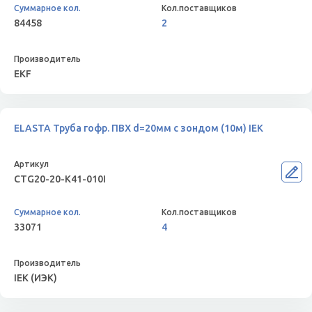
84458
2
EKF
ELASTA Труба гофр. ПВХ d=20мм с зондом (10м) IEK
CTG20-20-K41-010I
33071
4
IEK (ИЭК)