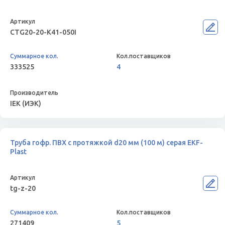
CTG20-20-K41-050I
333525
4
IEK (ИЭК)
Труба гофр. ПВХ с протяжкой d20 мм (100 м) серая EKF-
Plast
tg-z-20
271409
5