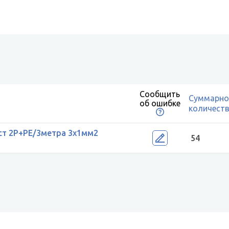
Сообщить
Суммарно
об ошибке
количест
ст 2P+PE/3метра 3х1мм2
54