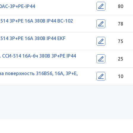
0AC-3P+PE-IP44
80
514 3Р+РЕ 16А 380В IP44 ВС-102
78
514 3Р+РЕ 16А 380В IP44 EKF
75
ССИ-514 16А-6ч 380В 3P+PE IP44
25
а поверхность 316BS6, 16A, 3P+E,
10