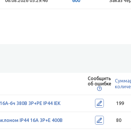
06.08.2026 05:29:46
600
Заказ че
Сообщить
Сумма
об ошибке
количе
16А-6ч 380В 3P+PE IP44 IEK
199
аклоном IP44 16А 3P+E 400В
80