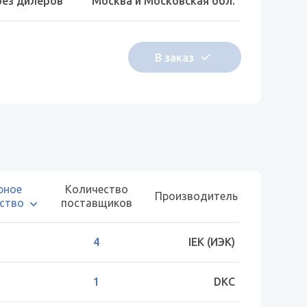
рез дилеров
Москва и Московская обл.
рное
Количество
Производитель
ство
поставщиков
4
IEK (ИЭК)
1
DKC