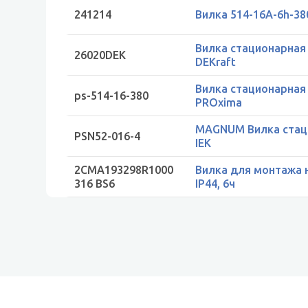
241214
Вилка 514-16А-6h-38
Вилка стационарная 
26020DEK
DEKraft
Вилка стационарная 
ps-514-16-380
PROxima
MAGNUM Вилка стац. 
PSN52-016-4
IEK
2CMA193298R1000
Вилка для монтажа н
316 BS6
IP44, 6ч