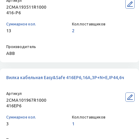
2CMA193511R1000
416-P6
13
2
ABB
Вилка кабельная Easy&Safe 416EP6,16А,3P+N+E,IP44,6ч
2CMA101967R1000
416EP6
3
1