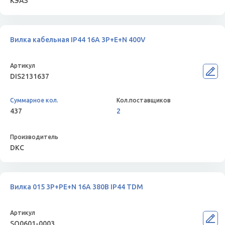
КЭАЗ
Вилка кабельная IP44 16A 3P+E+N 400V
DIS2131637
437
2
DKC
Вилка 015 3Р+РЕ+N 16А 380В IP44 TDM
SQ0601-0003