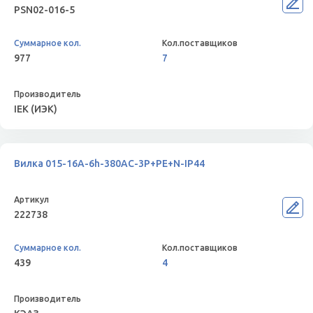
PSN02-016-5
977
7
IEK (ИЭК)
Вилка 015-16А-6h-380AC-3P+PE+N-IP44
222738
439
4