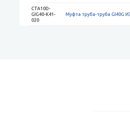
CTA10D-
GIG40-K41-
Муфта труба-труба GI40G И
020