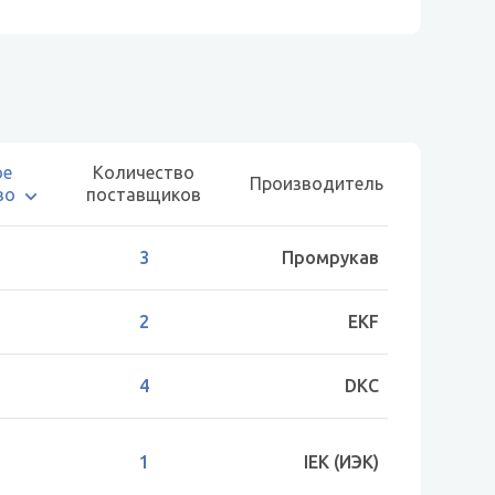
ое
Количество
Производитель
во
поставщиков
3
Промрукав
2
EKF
4
DKC
1
IEK (ИЭК)