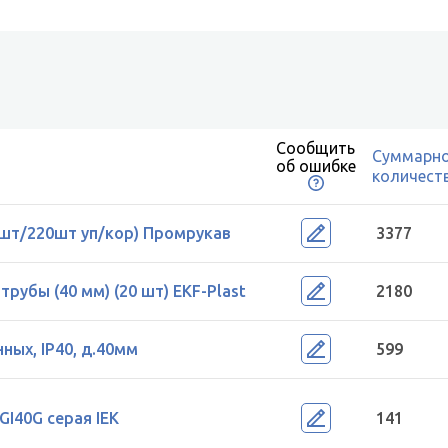
Сообщить
Суммарн
об ошибке
количест
0шт/220шт уп/кор) Промрукав
3377
рубы (40 мм) (20 шт) EKF-Plast
2180
ных, IP40, д.40мм
599
I40G серая IEK
141