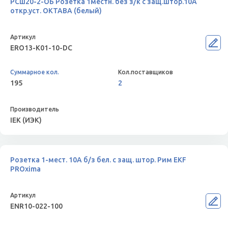
РСш20-2-ОБ Розетка 1местн. без з/к с защ.штор.10А
откр.уст. ОКТАВА (белый)
ERO13-K01-10-DC
195
2
IEK (ИЭК)
Розетка 1-мест. 10А б/з бел. с защ. штор. Рим EKF
PROxima
ENR10-022-100