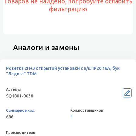
Товаров не найдено, попробуйте ослабить
фильтрацию
Аналоги и замены
Розетка 2П+З открытой установки с з/ш IP20 16А, бук
"Ладога" TDM
SQ1801-0038
686
1