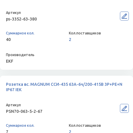
ps-3352-63-380
40
2
EKF
Розетка вс. MAGNUM ССИ-435 63А-6ч/200-415В 3P+PE+N
IP67 IEK
PSN70-063-5-2-67
7
2