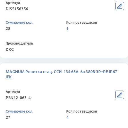
DIS5156356
28
1
DKC
MAGNUM Розетка стац. ССИ-134 63А-6ч 380В 3P+PE IP67
IEK
PSN12-063-4
27
4