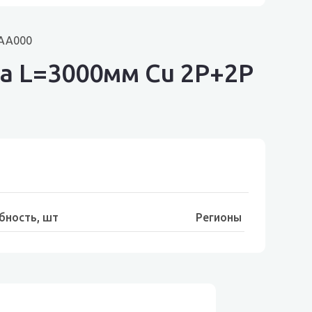
2AA000
а L=3000мм Cu 2P+2P
бность, шт
Регионы