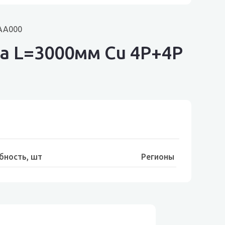
1AA000
а L=3000мм Cu 4P+4P
бность, шт
Регионы