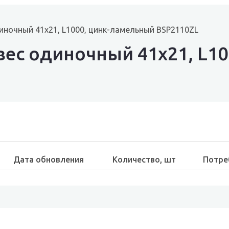
иночный 41х21, L1000, цинк-ламельный BSP2110ZL
ес одиночный 41х21, L1
Дата обновления
Количество, шт
Потре