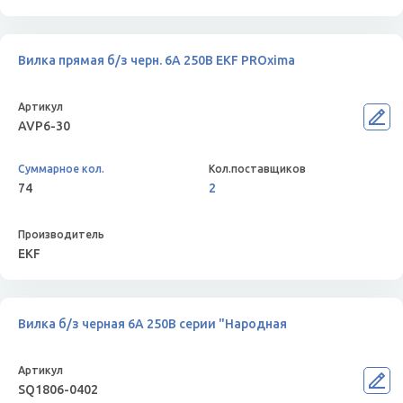
Вилка прямая б/з черн. 6А 250В EKF PROxima
AVP6-30
74
2
EKF
Вилка б/з черная 6А 250В серии "Народная
SQ1806-0402