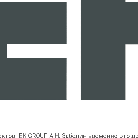
ектор IEK GROUP А.Н. Забелин временно отош